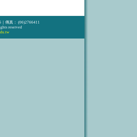
傳真： (06)2766411
hts reserved
du.tw