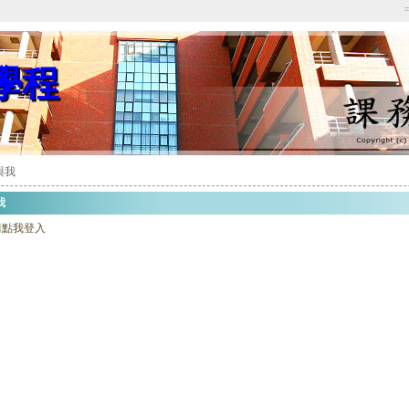
::
學程
與我
我
請
點我登入